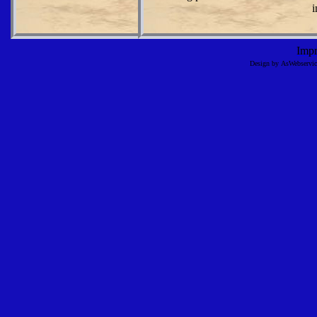
i
Imp
Design by AsWebserv