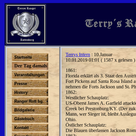
Terrys Intern
: 10.Januar
Startseite
10.01.2019 01:01
( 1587 x gelesen )
Der Tag damals
1861:
Veranstaltungen
Florida erklärt als 3. Staat den Aus
Fort Pickens auf Santa Rosa Island 
Presse
nehmen die Forts Jackson und St. Ph
1862:
History
Westlicher Schauplatz:
Ranger Rott bg.
US-Oberst James A. Garfield attack
Creek bei Prestonburg/KY. (Der zukü
Bildgalerie
Mann, wer Sieger ist, bleibt Aus­leg
Gästebuch
Ohio.
Östlicher Schauplatz:
Kontakt
Die Blauen überlassen Jackson Rom
1863: