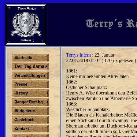
Terrys Intern
: 22. Januar
Startseite
22.01.2018 01:01
( 1705 x gelesen )
Der Tag damals
1861:
Veranstaltungen
Keine mir bekannten Aktivitäten
1862:
Presse
Östlicher Schauplatz:
Henry A. Wise übernimmt den Befehl
History
zwi­schen Pamlico und Albemarle S
Ranger Rott bg.
1863:
Westlicher Schauplatz:
Bildgalerie
Die Blauen als Kanalarbeiter: McCl
Gästebuch
einen Stich­kanal durch Swampy Toe 
Sherman arbeitet am Duck­port-Kana
Kontakt
süd­lich der Stadt führen soll. GenM
Providence-Route, eine Wasserstraß