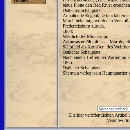
Freunde
blaue Flotte den Red River erreiche
Östlicher Schauplatz:
Anhaltende Regenfälle blockieren j
March be­kanntgewordenen Vorstoß a
Fredericksburg zurück.
1864:
Westlich des Mississippi:
Arkansas erhält mit Isaac Murphy ein
Schofield als KomGen. des Wehrbe­r
Östlicher Schauplatz:
Nach einem Treffen bei War­renton k
1865:
Östlicher Schauplatz:
Sherman verlegt sein Haupt­quartie
Die hier veröffentlichten Artike
Verantwortun