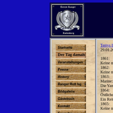
Terrys I
Startseite
29.01.2
Der Tag damals
1861:
Veranstaltungen
Keine m
1862:
Presse
Keine m
1863:
History
Marine:
Ranger Rott bg.
Die Yan
1864:
Bildgalerie
Östlich
Gästebuch
Ein Rei
1865:
Kontakt
Keine m