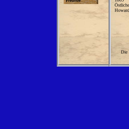
Freunde
Östlich
Howard 
Die 