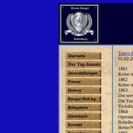
Terrys I
Startseite
02.02.2
Der Tag damals
1861
Veranstaltungen
Keine m
1862
Presse
Keine m
1863
History
Der wes
Ranger Rott bg.
Die Yaz
Vicksbur
Bildgalerie
1864
Gästebuch
Operati
Rebelle
Kontakt
Berne/N
1865