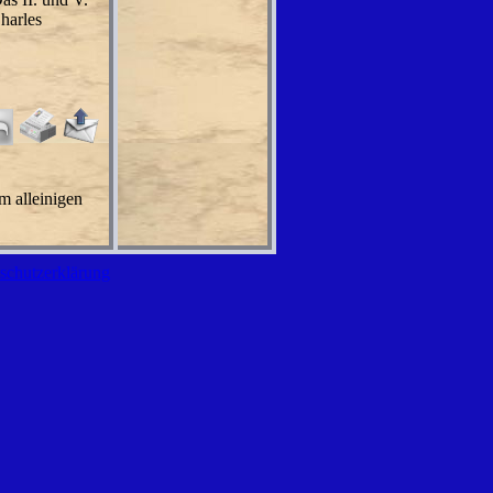
harles
m alleinigen
schutzerklärung