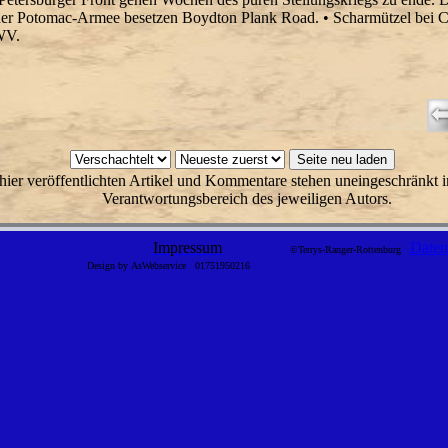
er Potomac-Armee besetzen Boydton Plank Road. • Scharmützel bei C
WV.
hier veröffentlichten Artikel und Kommentare stehen uneingeschränkt i
Verantwortungsbereich des jeweiligen Autors.
Impressum
Daten
©Terrys-Ranger-Rottenburg
Design by AsWebservice
01751950216