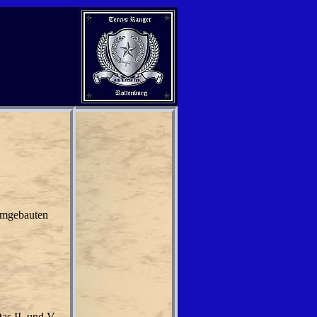
 umgebauten
as II. und V.