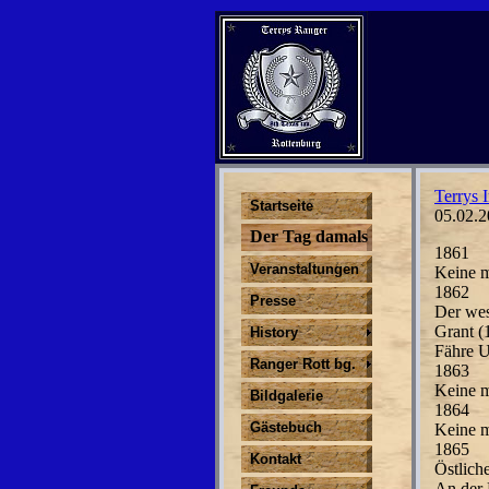
Terrys I
Startseite
05.02.2
Der Tag damals
1861
Veranstaltungen
Keine m
1862
Presse
Der wes
Grant (
History
Fähre U
Ranger Rott bg.
1863
Keine m
Bildgalerie
1864
Gästebuch
Keine m
1865
Kontakt
Östlich
An der 