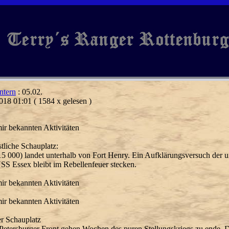
ntern
: 05.02.
018 01:01
( 1584 x gelesen )
ir bekannten Aktivitäten
tliche Schauplatz:
15 000) landet unterhalb von Fort Henry. Ein Aufklärungsversuch der
SS Essex bleibt im Rebellenfeuer stecken.
ir bekannten Aktivitäten
ir bekannten Aktivitäten
er Schauplatz
Petersburger Front gehen Wochen des puren Stellungskriegs zu ende. D