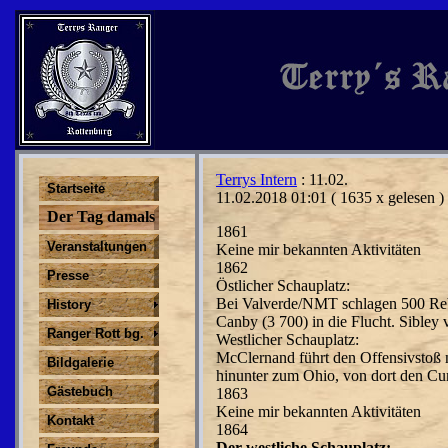
Terrys Intern
: 11.02.
Startseite
11.02.2018 01:01
( 1635 x gelesen )
Der Tag damals
1861
Veranstaltungen
Keine mir bekannten Aktivitäten
1862
Presse
Östlicher Schauplatz:
Bei Valverde/NMT schlagen 500 Reb
History
Canby (3 700) in die Flucht. Sibley 
Ranger Rott bg.
Westlicher Schauplatz:
McClernand führt den Offensivstoß 
Bildgalerie
hinunter zum Ohio, von dort den Cu
Gästebuch
1863
Keine mir bekannten Aktivitäten
Kontakt
1864
Der westliche Schauplatz: