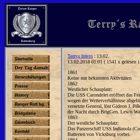
Terrys Intern
: 13.02.
Startseite
13.02.2018 01:01
( 1541 x gelesen )
Der Tag damals
1861
Veranstaltungen
Keine mir bekannten Aktivitäten
1862
Presse
Westlicher Schauplatz:
Die USS Carondelet eröffnet das Feu
History
wegen der Wetterverhältnisse abgebl
Ranger Rott bg.
versetzte General, löst Gideon J. P
der Nacht durch BrigGen. Lewis Wall
Bildgalerie
1863
Gästebuch
Der westliche Schauplatz:
Das Panzerschiff USS Indianola (Co
Kontakt
Batterien von Vicksburg vorbei.
1864