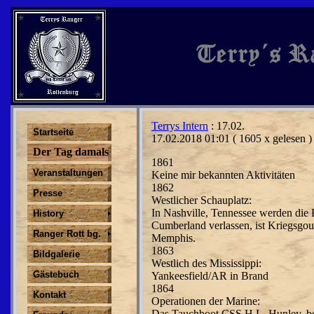
Terrys Intern
: 17.02.
Startseite
17.02.2018 01:01
( 1605 x gelesen )
Der Tag damals
1861
Veranstaltungen
Keine mir bekannten Aktivitäten
1862
Presse
Westlicher Schauplatz:
In Nashville, Tennessee werden die K
History
Cumberland verlassen, ist Kriegsgou
Ranger Rott bg.
Memphis.
1863
Bildgalerie
Westlich des Mississippi:
Gästebuch
Yankeesfield/AR in Brand
1864
Kontakt
Operationen der Marine:
Das Tauchboot CSS H.L. Hunley, be