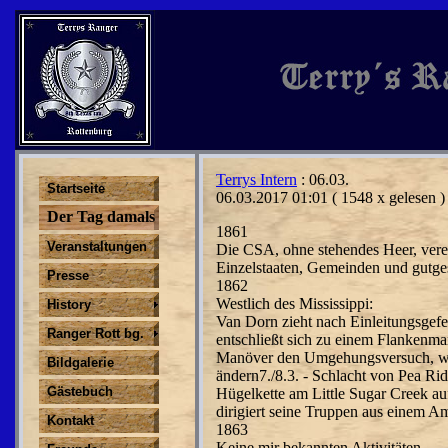
Terrys Intern
: 06.03.
Startseite
06.03.2017 01:01
( 1548 x gelesen )
Der Tag damals
1861
Veranstaltungen
Die CSA, ohne stehendes Heer, vereid
Einzelstaaten, Gemeinden und gutgest
Presse
1862
Westlich des Mississippi:
History
Van Dorn zieht nach Einleitungsgefe
Ranger Rott bg.
entschließt sich zu einem Flankenma
Manöver den Umgehungsversuch, wor
Bildgalerie
ändern7./8.3. - Schlacht von Pea Ridg
Gästebuch
Hügelkette am Little Sugar Creek auf
dirigiert seine Truppen aus einem 
Kontakt
1863
Keine mir bekannten Aktivitäten