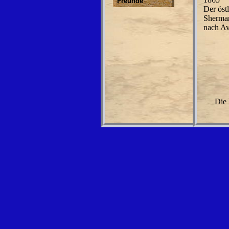
Freunde
Der öst
Sherman
nach Av
Die 