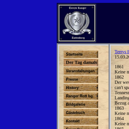
Terrys I
Startseite
15.03.2
Der Tag damals
1861
Veranstaltungen
Keine m
1862
Presse
Der wes
can't sp
History
Tenness
Ranger Rott bg.
Landing
Bezug a
Bildgalerie
1863
Gästebuch
Keine m
1864
Kontakt
Keine m
1865