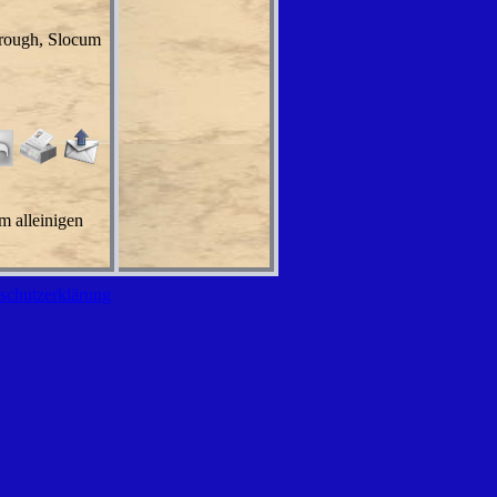
orough, Slocum
m alleinigen
schutzerklärung