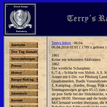
Terrys Intern
: 06.04.
Startseite
06.04.2018 01:01
( 1789 x gelesen )
Der Tag damals
1861
Veranstaltungen
Keine mir bekannten Aktivitäten
1862
Presse
Der westliche Schauplatz:
6./7.4. - Schlacht von Shiloh. A.S.
History
Armee mit 6 Div. vor Pittsburg Land
Ranger Rott bg.
Quadratmeilen, Buells Vorausdivision
1. Kampftag - Hardee, Bragg, Polk u
Bildgalerie
Sonntagsmorgen ge-gen 05:15 zum An
Gästebuch
sie jene Stelle bei der Shilohkirche
gegen 08:00. Sherman und die beide
Kontakt
McClernand werden überrannt, die Ka
Rebellen ihre Feldvorteile nicht nu