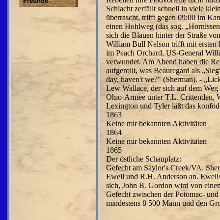
Freunde
Schlacht zerfällt schnell in viele kl
überrascht, trifft gegen 09:00 im Ka
einen Hohlweg (das sog. „Hornissenn
sich die Blauen hinter der Straße 
William Bull Nelson trifft mit ersten
im Peach Orchard, US-General Willia
verwundet. Am Abend haben die Rebe
aufgerollt, was Beauregard als „Sie
day, haven't we?" (Sherman). - „Lick
Lew Wallace, der sich auf dem Weg z
Ohio-Armee unter T.L. Crittenden,
Lexington und Tyler läßt das konfö
1863
Keine mir bekannten Aktivitäten
1864
Keine mir bekannten Aktivitäten
1865
Der östliche Schauplatz:
Gefecht am Saylor's Creek/VA. Sheri
Ewell und R.H. Anderson an. Ewell
sich, John B. Gordon wird von einem
Gefecht zwischen der Potomac- und 
mindestens 8 500 Mann und den Gro