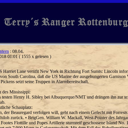
ntern
: 08.04.
018 01:01
( 1555 x gelesen )
 Harriet Lane veriifit New York in Richtung Fort Sumts: Lincoln info
 von South Carolina, daß die US Marine der ausgehungerten Garnison 
 Pickens setzt seine Truppen in Alarmbereitschaft.
h des Mississippi:
 testen Henry H. Sibley bei Albuquerque/NMT und drängen ihn zur te
ab.
tliche Schauplatz:
, der Beauregard verfolgen will, geht nach einem Gefecht mit Forrests
iloh zurück. • BrigGen. William W. Mackall, West-Pointer des Jahrgan
 Footes Flottille und Popes Artillerie sturmreif geschossene Island No. 
ert mit 7 000 Mann in Gefangenschaft. Mit dem Fall des Rebellenstützp