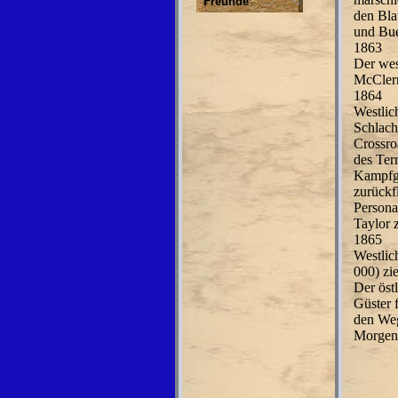
Freunde
den Bla
und Bue
1863
Der wes
McClern
1864
Westlic
Schlach
Crossro
des Terr
Kampfge
zurückf
Persona
Taylor 
1865
Westlic
000) zi
Der öst
Güster 
den Weg
Morgeng