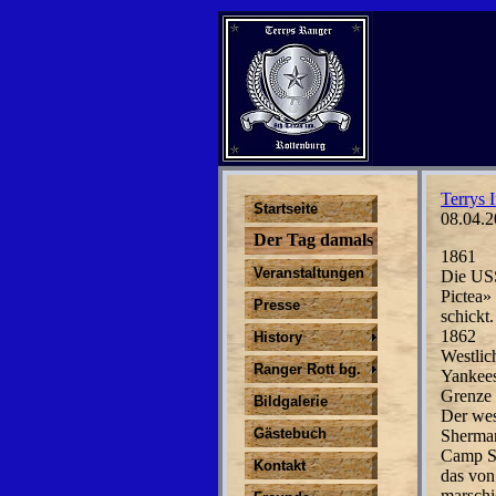
Terrys I
Startseite
08.04.2
Der Tag damals
1861
Veranstaltungen
Die USS
Pictea»
Presse
schickt.
1862
History
Westlic
Ranger Rott bg.
Yankees
Grenze 
Bildgalerie
Der wes
Gästebuch
Sherman
Camp Sh
Kontakt
das von
marschi