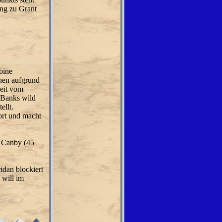
ing zu Grant
bine
nnen aufgrund
weit vom
 Banks wild
ellt.
ort und macht
. Canby (45
idan blockiert
 will im