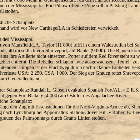
uen der Mississippi bis Fort Pillow offen. • Pope soll in Pittsburg Land
ll stoßen.
tliche Schauplatz:
and wird vor New Carthage/LA in Schießereien verwickelt.
h des Mississippi:
t von Mansfield/LA. Taylor (11 800) trifft in einem Waldstreifen bei Sa
ads, 40 mi südlich von Shreveport, auf Banks (9 000). Die Blauen kö
ains ihre Artillerie nicht einsetzen, Porter auf dem Red River steht zu 
biet entfernt. Die Rebellen schlagen „wie ausgewachsene Teufel" zu,
lutenden Truppen ist der Fluchtweg durch nachrückende Einheiten verst
lverluste USA: 2 250, CSA: l 000. Der Sieg der Grauen rettet Shrevep
zum Generalleutnant.
her Schauplatz: Randall L. Gibson evakuiert Spanish Fort/AL. • E.R.S
eht gegen Fort Blakely (4 000) am Ostufer des Appalachee River.
liche Schauplatz:
fängt den Zug mit Essensrationen für die Nord-Virginia-Armee ab, Sher
 nach Lynchburg bei Appomattox Station/Clover Hill. • Robert E. Lee
rauen des Palmsonntags durch Grants Linien stoßen.