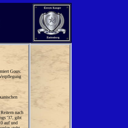
rmiert Gouv.
Verpflegung
xanischen
 Reitern nach
gs '37, gibt
10 auf und
unkts steht