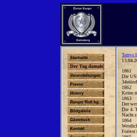
Terrys I
Startseite
13.04.2
Der Tag damals
1861
Veranstaltungen
Die USS
34stünd
Presse
1862
Keine m
History
1863
Ranger Rott bg.
Der wes
Die 4. 
Bildgalerie
Nacht z
Gästebuch
1864
Westlic
Kontakt
Forrest
1865