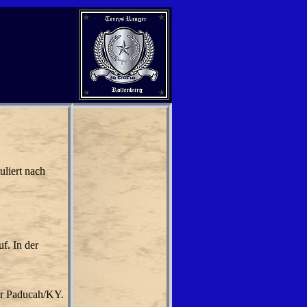
uliert nach
f. In der
vor Paducah/KY.