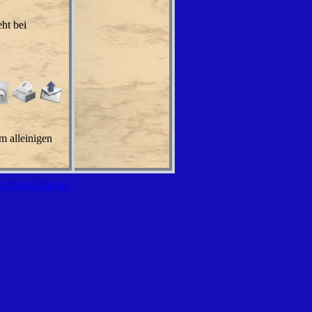
ht bei
m alleinigen
schutzerklärung