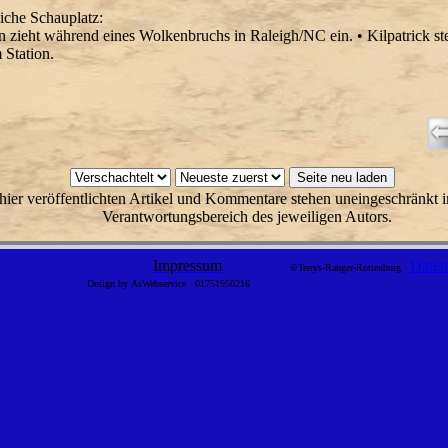
liche Schauplatz:
 zieht während eines Wolkenbruchs in Raleigh/NC ein. • Kilpatrick ste
Station.
hier veröffentlichten Artikel und Kommentare stehen uneingeschränkt i
Verantwortungsbereich des jeweiligen Autors.
Impressum
Daten
©Terrys-Ranger-Rottenburg
Design by AsWebservice
01751950216