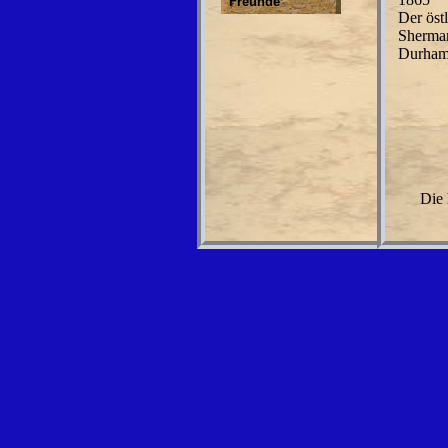
Freunde
Der öst
Sherman
Durham 
Die 