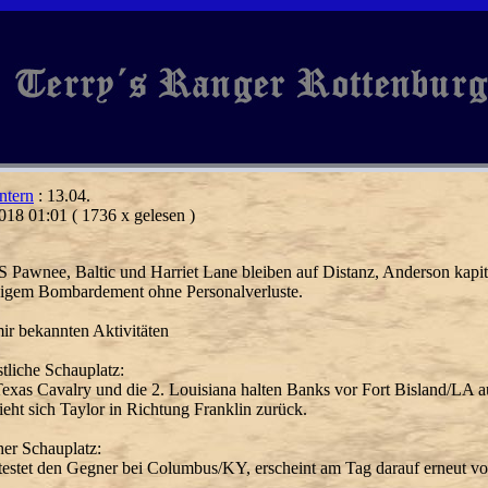
ntern
: 13.04.
018 01:01
( 1736 x gelesen )
 Pawnee, Baltic und Harriet Lane bleiben auf Distanz, Anderson kapit
igem Bombardement ohne Personalverluste.
ir bekannten Aktivitäten
tliche Schauplatz:
Texas Cavalry und die 2. Louisiana halten Banks vor Fort Bisland/LA au
ieht sich Taylor in Richtung Franklin zurück.
her Schauplatz:
 testet den Gegner bei Columbus/KY, erscheint am Tag darauf erneut 