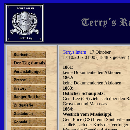
Terrys Intern
: 17.Oktober
Startseite
17.10.2017 01:00
( 1848 x gelesen )
Der Tag damals
1861:
Veranstaltungen
keine Dokumentierten Aktionen
1862:
Presse
keine Dokumentierten Aktionen
1863:
History
Östlicher Schauplatz:
Ranger Rott bg.
Gen. Lee (CS) zieht sich über den R
Groveton und Manassas.
Bildgalerie
1864:
Gästebuch
Westlich vom Mississippi:
Gen. Price (CS) brennt Smithville n
Kontakt
schließt sich der Kreis der Verfolger
Westen die Grenzland-Armee.