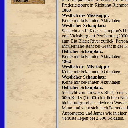
Freunde
Fredericksburg in Richtung Richmo
1863
Westlich des Mississippi:
Keine mir bekannten Aktivitäten
Westlicher Schauplatz:
Schlacht am Fuß des Champion's Hil
von Vicksburg auf Pemberton (20000
zum Big Black River zurück. Person
McClernand steht bei Grant in der Kr
Östlicher Schauplatz:
Keine mir bekannten Aktivitäten
1864
Westlich des Mississippi:
Keine mir bekannten Aktivitäten
Westlicher Schauplatz:
Keine mir bekannten Aktivitäten
Östlicher Schauplatz:
Schlacht von Drewry's Bluff, 5 mi s
000) Butler (16 000) im dichten Neb
bleibt aufgrund des niederen Wassers
Mann und zieht sich nach Bermuda H
Appomat­
tox und James wie in einer 
Verluste liegen bei 2 500 Soldaten.