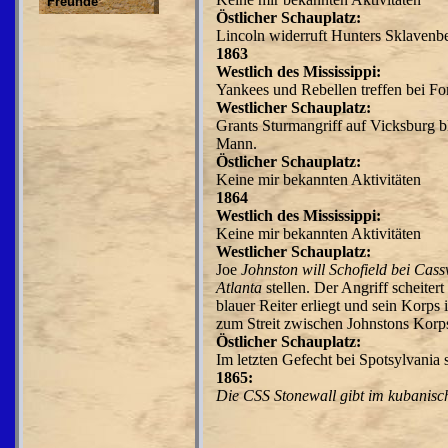
Freunde
Östlicher Schauplatz:
Lincoln widerruft Hunters
Sklavenbe
1863
Westlich des Mississippi:
Yankees und Rebellen treffen
bei Fo
Westlicher Schauplatz:
Grants Sturmangriff auf Vicks­burg b
Mann.
Östlicher Schauplatz:
Keine mir bekannten Aktivitäten
1864
Westlich des Mississippi:
Keine mir bekannten Aktivitäten
Westlicher Schauplatz:
Joe
Johnston will Schofield
bei Cass
Atlanta
stellen. Der Angriff scheite
blauer Reiter erliegt und sein Korp
zum Streit zwischen Johnstons Ko
Östlicher Schauplatz:
Im letzten Gefecht bei Spotsylvania 
1865:
Die CSS Stonewall gibt im
kubanisc