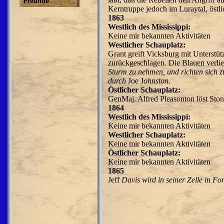
Freunde
Kerntruppe jedoch im Luraytal, östli
1863
Westlich des Mississippi:
Keine mir bekannten Aktivitäten
Westlicher Schauplatz:
Grant greift Vicksburg mit Unterstü
zurückgeschla­
gen. Die Blauen verl
Sturm zu nehmen, und richten
sich 
durch
Joe J
ohnston.
Östlicher Schauplatz:
GenMaj. Alfred Pleasonton löst Sto
1864
Westlich des Mississippi:
Keine mir bekannten Aktivitäten
Westlicher Schauplatz:
Keine mir bekannten Aktivitäten
Östlicher Schauplatz:
Keine mir bekannten Aktivitäten
1865
Jeff
Davis wird in seiner Zelle
in Fo