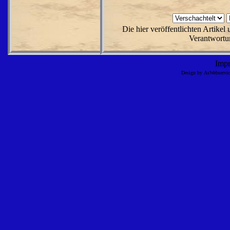
Die hier veröffentlichten Artike
Verantwortun
Imp
Design by AsWebserv