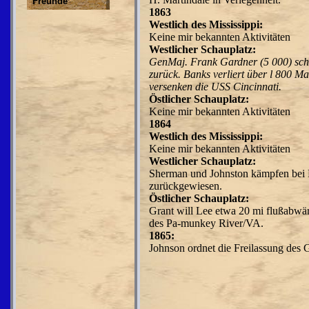
Freunde
1863
Westlich des Mississippi:
Keine mir bekannten Aktivitäten
Westlicher Schauplatz:
GenMaj. Frank Gardner
(5 000) sc
zurück.
Banks verliert über l 800 M
versenken die
USS Cincinnati.
Östlicher Schauplatz:
Keine mir bekannten Aktivitäten
1864
Westlich des Mississippi:
Keine mir bekannten Aktivitäten
Westlicher Schauplatz:
Sherman und Johnston kämp­fen bei 
zurückgewie­sen.
Östlicher Schauplatz:
Grant will Lee etwa 20 mi flußabwä
des Pa-munkey River/VA.
1865:
Johnson ordnet die Frei­lassung des 