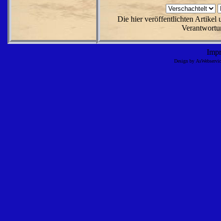
Die hier veröffentlichten Artike
Verantwortun
Imp
Design by AsWebserv