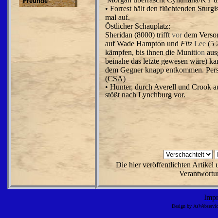
Freunde
•
Fo
rr
e
s
t hält den flüchtenden Sturgi
m
al a
uf
.
Östlicher Schauplatz:
Sh
e
ridan
(8000)
tri
fft
vor
d
e
m Verso
auf Wade Hampton und
Fit
z
Le
e
(5 
kämpfen, bis ihn
e
n die Mu
niti
on
aus
b
e
in
a
h
e d
as l
e
tzt
e gewesen wäre
)
ka
dem
G
egne
r kn
a
pp
en
tk
ommen
.
Per
(
C
S
A
)
• Hunter, dur
c
h
Ave
r
e
ll
un
d
C
r
oo
k
a
stö
ß
t na
ch Lynchburg vor.
Die hier veröffentlichten Artike
Verantwortun
Imp
Design by AsWebserv