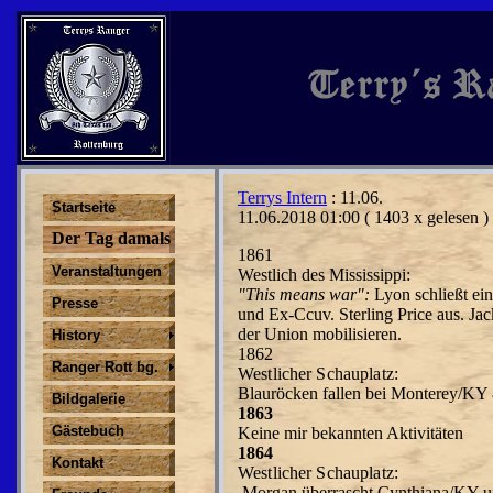
Terrys Intern
: 11.06.
Startseite
11.06.2018 01:00
( 1403 x gelesen )
Der Tag damals
1861
Veranstaltungen
Westlich des Mississippi:
"
Thi
s
m
e
ans
war"
:
L
y
on
sc
hließt
e
i
Presse
u
nd Ex-Ccu
v.
Sterlin
g
P
r
ice aus
. Jac
d
e
r Union
mo
bilisi
eren
.
History
1862
Ranger Rott bg.
Westlicher Schauplatz:
Blauröck
e
n fa
l
le
n b
e
i Mon
te
r
ey
/KY 
Bildgalerie
1863
Gästebuch
Keine mir bekannten Aktivitäten
1864
Kontakt
Westlicher Schauplatz:
Morgan überr
a
scht C
y
nthi
a
n
a/KY u