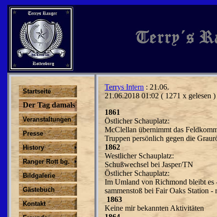
Terrys Intern
: 21.06.
Startseite
21.06.2018 01:02
( 1271 x gelesen )
Der Tag damals
1861
Veranstaltungen
Östlicher Schauplatz:
McClellan übernimmt das Feldkomma
Presse
Truppen persönlich gegen die Graur
1862
History
Westlicher Schauplatz:
Ranger Rott bg.
Schußwechsel bei Jasper/TN
Östlicher Schauplatz:
Bildgalerie
Im Umland von Richmond bleibt es 
Gästebuch
sammenstoß bei Fair Oaks Station - r
1863
Kontakt
Keine mir bekannten Aktivitäten
1864