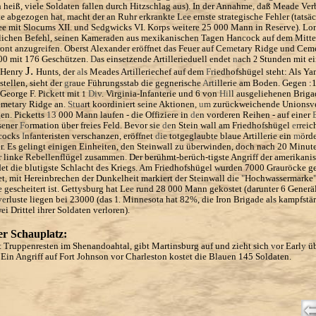
h h
e
i
ß,
viel
e
Sold
a
t
e
n f
a
ll
e
n
d
ur
c
h
H
itz
s
c
hla
g a
u
s
). I
n
der
A
n
na
hm
e
,
d
aß
Mea
d
e
V
e
r
te ab
ge
zo
gen
h
a
t
,
ma
cht
der an
Ruh
r e
rkr
a
nkte L
e
e
ern
s
t
e
str
a
t
eg
isch
e
Fehl
er
(tats
äc
e
e
mi
t Sl
oc
um
s X
II. und S
e
d
gwic
k
s V
I. Kor
ps we
it
e
r
e
25 000
M
ann i
n
R
eserve
). L
o
lich
e
n Bef
ehl
, s
e
i
ne
n K
amera
de
n a
us m
ex
ikanis
c
hen T
ag
en
Ha
n
c
oc
k
a
u
f
d
em M
itt
e
on
t a
nzu
gr
e
i
fe
n. Ob
e
rst
A
l
exa
nd
er er
ö
ff
n
e
t d
as
F
e
u
er a
u
f
C
e
m
e
tary Ridge und Ceme
00 mit 176 Geschützen.
D
a
s einsetzende Artillerieduell
e
nd
e
t
n
a
ch
Stunden mit e
2
J.
 Henry
Hunts
,
der
a
l
s
M
e
ades Artilleriechef au
f
dem
F
r
i
edhofshügel steht: Als Ya
stellen, si
e
ht der
g
ra
u
e
Führungsstab die gegneris
c
h
e
A
rt
i
ll
e
ri
e
am Boden. Gegen :
George F. Pi
c
k
e
tt mit
Di
v
.
Vir
g
inia-Infanterie und 6 von
Hi
l
l a
usg
e
liehenen Brig
1
metar
y
Ridg
e
an
.
St
ua
r
t koordiniert s
e
in
e
Aktion
e
n
,
u
m
zurü
c
kweichende Unions
v
gen
.
Picketts
1
3
000 Mann laufen - die Offiziere in
d
e
n
vord
e
ren Reihen - auf einer
s
e
ner
F
o
r
mation über freies Feld. Bevor si
e
d
e
n
Stein wall am Friedho
f
shügel
e
r
re
ic
c
ocks
I
nf
ant
e
risten verschanzen, eröf
f
net
d
ie
totgeglaubte blaue Artill
e
ri
e e
in
m
ö
rd
r. Es g
e
lingt einigen Einheit
e
n, d
e
n Steinwall zu überwinden, do
c
h nach 20 Minut
er linke Rebellenflügel zusamm
e
n
.
D
e
r berühmt-berüch-tigste Angrif
f
d
e
r amerikani
et di
e
blutigste Schla
c
ht d
e
s Kriegs
. A
m Friedhofshüg
e
l
w
urd
e
n 7000 Grauröcke ge
et
,
mit Hereinbrech
e
n der Dunkelheit markiert der St
e
inwall di
e
"
Hochwassermarke
e g
escheitert i
s
t. Gett
y
sburg hat L
e
e
rund 28 000 Mann geko
s
t
e
t (d
a
runter 6 Generä
v
e
rluste liegen b
e
i 23000 (das
Minn
e
sota hat 82
%
, die Iron Brigad
e
als kampfstär
1.
w
e
i Drittel ihrer Soldaten verlo
r
en).
er Schauplatz:
it Truppenresten im Shenandoahtal, gibt Martinsburg auf und zi
e
ht sich
v
or Earl
y
ü
 Ein Angriff auf Fort Johnson vor Charleston kost
e
t die Blauen 145 Soldaten.