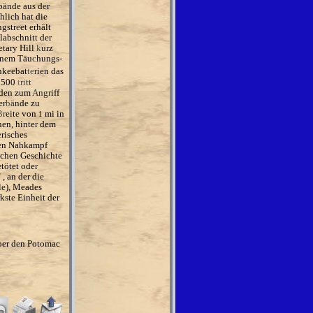
b
ä
n
de
au
s d
e
r
hli
c
h hat die
ng
str
e
e
t
e
rh
ä
l
t
lab
sc
hnitt d
er
tary Hill
k
u
rz
in
e
m Täu
c
hungs-
nkeebat
te
r
ie
n das
1500
t
ri
tt
aden zum
Angr
iff
er
b
ä
n
de zu
B
r
ei
t
e
von
mi in
1
hen
,
hinter dem
e
risches
en Nahkampf
schen Ges
c
hi
c
h
te
tötet oder
"
, an der di
e
l
e
), Meades
kst
e
Einheit der
ber d
e
n Potomac