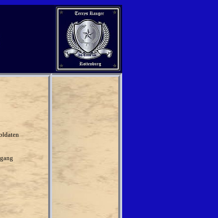
oldaten
gan
g