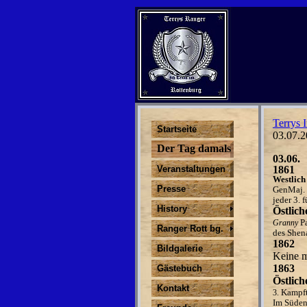
Terrys I
Startseite
03.07.2
Der Tag damals
03.06.
Veranstaltungen
1861
Westlich 
Presse
GenMaj. 
jeder 3. 
History
Östlich
P
G
ra
nn
y
Ranger Rott bg.
d
e
s Shen
1862
Bildgalerie
Keine m
1863
Gästebuch
Östlich
Kontakt
K
a
mpf
3.
I
m
S
ü
de