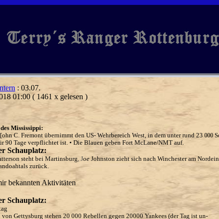
ntern
: 03.07.
018 01:00
( 1461 x gelesen )
des Mississippi:
[ohn C. Fremont übernimmt den US- Wehrbereich West, in dem unter rund 23
S
000
für 90 Tage verpflichtet ist. • Die Blauen geben Fort McLane/NMT auf.
er Schauplatz:
atter
so
n
s
t
e
ht b
e
i
M
a
r
tinsbu
rg
, J
J
ohnston z
ie
ht sich
nac
h Win
c
h
est
er am No
r
d
ei
n
o
e
a
ndo
a
htals zurü
c
k.
ir bekannten Aktivitäten
er Schauplatz:
ta
g
n
von
G
e
tt
ysb
u
rg s
t
e
h
e
n
2
0 000 Reb
e
ll
en ge
gen
2
0000
Ya
nk
ees
(der
Ta
g i
s
t un
-