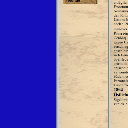
Freunde
er
trä
g
li
c
F
ro
n
t
mit
N
or
d
a
r
m
d
e
n
f
ö
r
m
U
nio
ns fr
nach :12
manöver
Feuer ein
GenMaj. 
gegen Ce
zerschla
geschlos
sich Han
Sperrfeue
bricht d
e
ntscheid
ve
rwund
Südarm
e
Person
a
l
Union z
1864
Östlich
Sigel, m
zurück
.
•