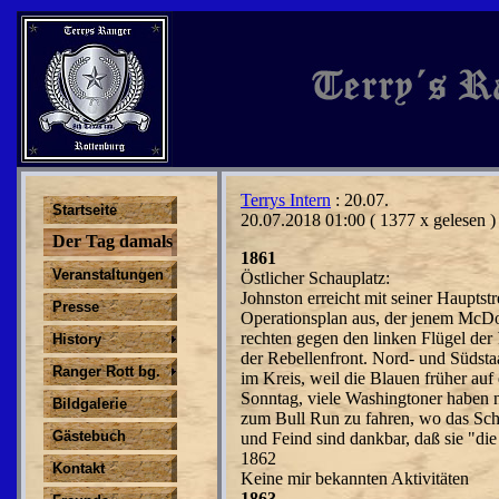
Terrys Intern
: 20.07.
Startseite
20.07.2018 01:00
( 1377 x gelesen )
Der Tag damals
1861
Veranstaltungen
Östlicher Schauplatz:
Johnston erreicht mit seiner Hauptst
Presse
Operationsplan aus, der jenem McDow
rechten gegen den linken Flügel der
History
der Rebellenfront. Nord- und Südsta
Ranger Rott bg.
im Kreis, weil die Blauen früher auf 
Sonntag, viele Washingtoner haben n
Bildgalerie
zum Bull Run zu fahren, wo das Scha
Gästebuch
und Feind sind dankbar, daß sie "die
1862
Kontakt
Keine mir bekannten Aktivitäten
1863