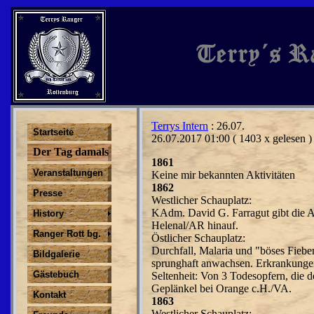
Terrys Intern
: 26.07.
Startseite
26.07.2017 01:00
( 1403 x gelesen )
Der Tag damals
1861
Veranstaltungen
Keine mir bekannten Aktivitäten
1862
Presse
Westlicher Schauplatz:
KAdm. David G. Farragut gibt die Ak
History
Helenal/AR hinauf.
Ranger Rott bg.
Östlicher Schauplatz:
Durchfall, Malaria und "böses Fieber
Bildgalerie
sprunghaft anwachsen. Erkrankungen
Gästebuch
Seltenheit: Von 3 Todesopfern, die d
Geplänkel bei Orange c.H./VA.
Kontakt
1863
Westlicher Schauplatz: