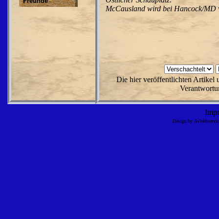
Freunde
McCausland wird bei Hancock/MD von
Die hier veröffentlichten Artike
Verantwortun
Imp
Design by AsWebserv