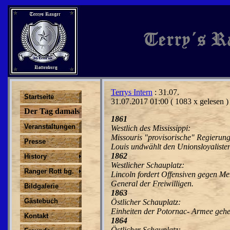
Terrys Intern
: 31.07.
Startseite
31.07.2017 01:00
( 1083 x gelesen )
Der Tag damals
1861
Veranstaltungen
Westlich des Mississippi:
Missouris "provisorische" Regierung 
Presse
Louis undwählt den Unionsloyalist
1862
History
Westlicher Schauplatz:
Ranger Rott bg.
Lincoln fordert Offensiven gegen Me
General der Freiwilligen.
Bildgalerie
1863
Gästebuch
Östlicher Schauplatz:
Einheiten der Potornac- Armee geh
Kontakt
1864
Östlicher Schauplatz: