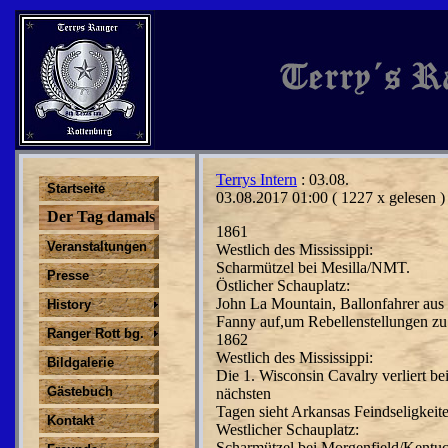
Terrys Intern
: 03.08.
Startseite
03.08.2017 01:00
( 1227 x gelesen )
Der Tag damals
1861
Veranstaltungen
Westlich des Mississippi:
Scharmützel bei Mesilla/NMT.
Presse
Östlicher Schauplatz:
John La Mountain, Ballonfahrer au
History
Fanny auf,um Rebellenstellungen zu
Ranger Rott bg.
1862
Westlich des Mississippi:
Bildgalerie
Die 1. Wisconsin Cavalry verliert be
Gästebuch
nächsten
Tagen sieht Arkansas Feindseligkeite
Kontakt
Westlicher Schauplatz:
Scharmützel bei Morgenfield/Kentu