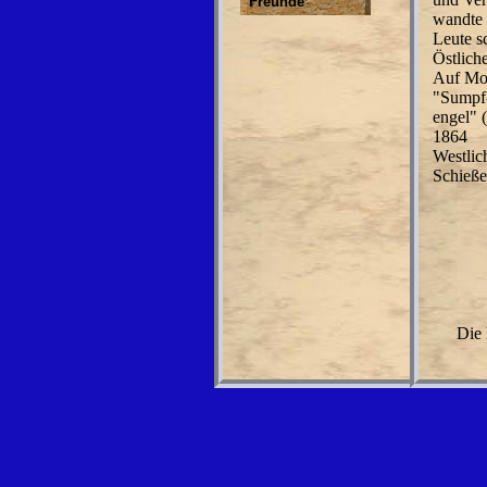
Freunde
wandte 
Leute s
Östlich
Auf Morr
"Sumpf
engel" 
1864
Westlic
Schieße
Die 