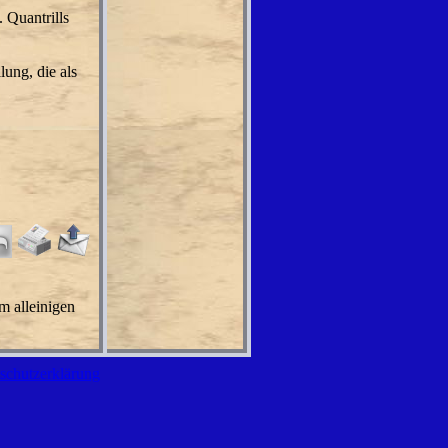
 Quantrills
lung, die als
m alleinigen
schutzerklärung