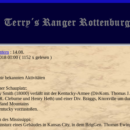
ntern
: 14.08.
018 01:00
( 1152 x gelesen )
ir bekannten Aktivitäten
her Schauplatz:
y Smith (18000) verläßt mit der Kentucky-Armee (DivKom. Thomas J. 
 R. Cleburne und Henry Heth) und einer Div. Braggs, Knoxville um du
land Mountains
ntucky vorzustoßen.
h des Mississippi:
nsturz eines Gebäudes in Kansas City, in dem BrigGen. Thomas Ewing
-