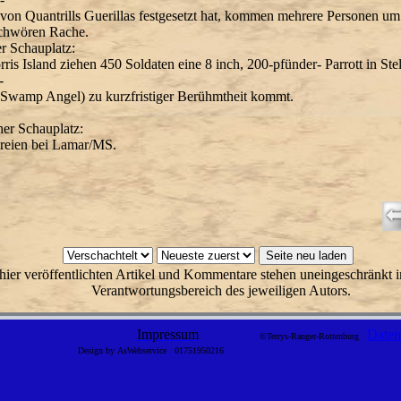
von Quantrills Guerillas festgesetzt hat, kommen mehrere Personen um.
chwören Rache.
er Schauplatz:
is Island ziehen 450 Soldaten eine 8 inch, 200-pfünder- Parrott in Stel
-
(Swamp Angel) zu kurzfristiger Berühmtheit kommt.
her Schauplatz:
reien bei Lamar/MS.
hier veröffentlichten Artikel und Kommentare stehen uneingeschränkt i
Verantwortungsbereich des jeweiligen Autors.
Impressum
Daten
©Terrys-Ranger-Rottenburg
Design by AsWebservice
01751950216