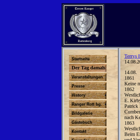
Terrys I
Startseite
14.08.2
Der Tag damals
14.08.
Veranstaltungen
1861
Keine m
Presse
1862
Westlic
History
E. Kirb
Ranger Rott bg.
Patrick
Cumber
Bildgalerie
nach Ke
Gästebuch
1863
Westlic
Kontakt
Beim Ei
und Ver