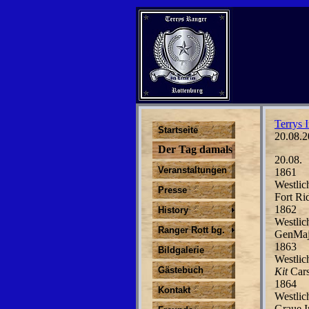
Terrys I
Startseite
20.08.2
Der Tag damals
20.08.
Veranstaltungen
1861
Westlic
Presse
Fort Ri
1862
History
Westlic
Ranger Rott bg.
GenMa
1863
Bildgalerie
Westlic
Gästebuch
Kit
Car
1864
Kontakt
Westlic
Graue I