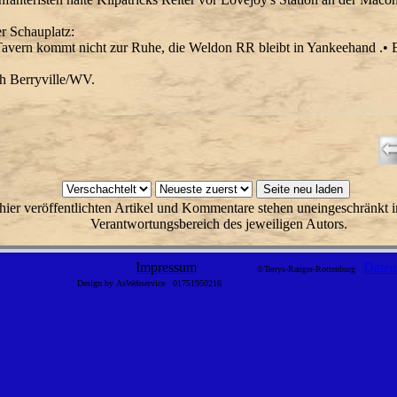
er Schauplatz:
avern kommt nicht zur Ruhe, die Weldon RR bleibt in Yankeehand .• E
h Berryville/WV.
hier veröffentlichten Artikel und Kommentare stehen uneingeschränkt i
Verantwortungsbereich des jeweiligen Autors.
Impressum
Daten
©Terrys-Ranger-Rottenburg
Design by AsWebservice
01751950216