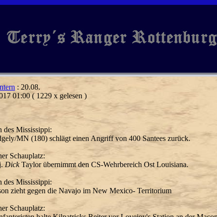
ntern
: 20.08.
017 01:00
( 1229 x gelesen )
h des Mississippi:
dgely/MN (180) schlägt einen Angriff von 400 Santees zurück.
her Schauplatz:
j.
Dick
Taylor übernimmt den CS-Wehrbereich Ost Louisiana.
h des Mississippi:
son zieht gegen die Navajo im New Mexico- Territorium
her Schauplatz:
nfanteristen halte Kilpatricks Reiter vor Lovejoy's Station an der Mac