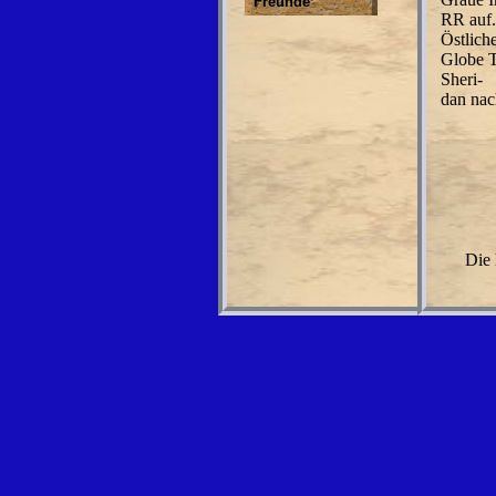
Freunde
RR auf.
Östlich
Globe T
Sheri-
dan nac
Die 