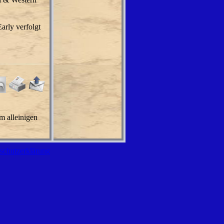
arly verfolgt
m alleinigen
schutzerklärung