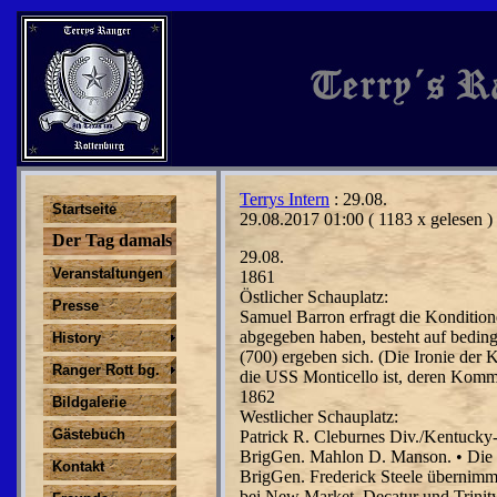
Terrys Intern
: 29.08.
Startseite
29.08.2017 01:00
( 1183 x gelesen )
Der Tag damals
29.08.
Veranstaltungen
1861
Östlicher Schauplatz:
Presse
Samuel Barron erfragt die Konditio
abgegeben haben, besteht auf beding
History
(700) ergeben sich. (Die Ironie der 
Ranger Rott bg.
die USS Monticello ist, deren Komm
1862
Bildgalerie
Westlicher Schauplatz:
Gästebuch
Patrick R. Cleburnes Div./Kentucky
BrigGen. Mahlon D. Manson. • Die 
Kontakt
BrigGen. Frederick Steele übernimm
bei New Market, Decatur und Trinity