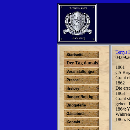
Terrys I
Startseite
04.09.2
Der Tag damals
1861
Veranstaltungen
CS Brig
Grant ri
Presse
1862
Die ers
History
1863
Ranger Rott bg.
Grant s
gehen. 
Bildgalerie
1864: Y
Gästebuch
Während
1865: K
Kontakt