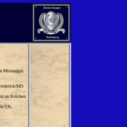
 Mississippi.
 Frederick/MD
hen an Krücken
lle/TN.