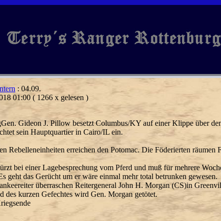
ntern
: 04.09.
018 01:00
( 1266 x gelesen )
Gen. Gideon J. Pillow besetzt Columbus/KY auf einer Klippe über dem
chtet sein Hauptquartier in Cairo/IL ein.
ten Rebelleneinheiten erreichen den Potomac. Die Föderierten räumen
türzt bei einer Lagebesprechung vom Pferd und muß für mehrere Woc
Es geht das Gerücht um er wäre einmal mehr total betrunken gewesen.
ankeereiter überraschen Reitergeneral John H. Morgan (CS)in Greenvi
 des kurzen Gefechtes wird Gen. Morgan getötet.
riegsende