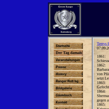
Terrys I
Startseite
07.09.2
Der Tag damals
1861:
Veranstaltungen
Schiess
1862:
Presse
Barbara
von Pfä
History
setzt L
Ranger Rott bg.
1863:
Gefecht
Bildgalerie
1864:
Gästebuch
Sherman
gegen a
Kontakt
1865:
Kriegs