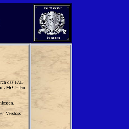
urch das 1733
auf. McClellan
hlossen.
len Verstoss