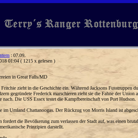
ntern
: 07.09.
018 01:04
( 1215 x gelesen )
ereien in Great Falls/MD
 Fritchie zieht in die Geschichte ein. Während Jacksons Fusstruppen d
lzern gegründete Frederick marschieren zieht sie die Fahne der Union 
ee nach. Die USS Essex testet die Kampfbereitschaft von Port Hudson.
e im Umland Chattanoogas. Der Rückzug von Morris Island ist abgesc
 fordert die Bevölkerung zum verlassen der Stadt auf, was einen bruta
merikanische Prinzipien darstellt.
ende