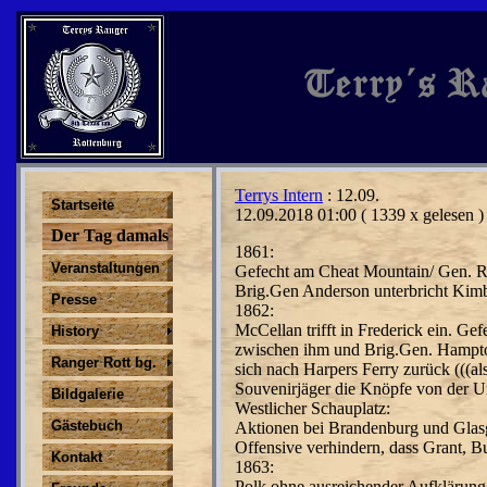
Terrys Intern
: 12.09.
Startseite
12.09.2018 01:00
( 1339 x gelesen )
Der Tag damals
1861:
Veranstaltungen
Gefecht am Cheat Mountain/ Gen. R
Brig.Gen Anderson unterbricht Kim
Presse
1862:
McCellan trifft in Frederick ein. Ge
History
zwischen ihm und Brig.Gen. Hampto
Ranger Rott bg.
sich nach Harpers Ferry zurück (((al
Souvenirjäger die Knöpfe von der U
Bildgalerie
Westlicher Schauplatz:
Gästebuch
Aktionen bei Brandenburg und Glas
Offensive verhindern, dass Grant, B
Kontakt
1863:
Polk ohne ausreichender Aufklärung 