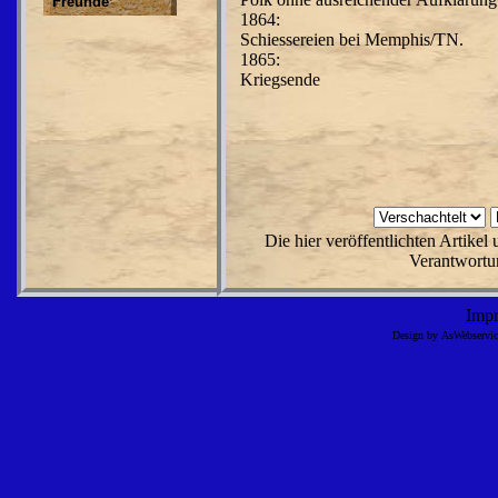
Freunde
1864:
Schiessereien bei Memphis/TN.
1865:
Kriegsende
Die hier veröffentlichten Artike
Verantwortun
Imp
Design by AsWebserv