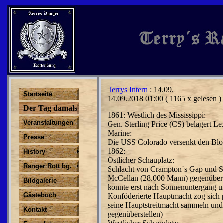
Terrys Intern
: 14.09.
Startseite
14.09.2018 01:00
( 1165 x gelesen )
Der Tag damals
1861: Westlich des Mississippi:
Veranstaltungen
Gen. Sterling Price (CS) belagert L
Marine:
Presse
Die USS Colorado versenkt den Bloc
1862:
History
Östlicher Schauplatz:
Ranger Rott bg.
Schlacht von Crampton´s Gap und So
McCellan (28.000 Mann) gegenüber
Bildgalerie
konnte erst nach Sonnenuntergang u
Gästebuch
Konföderierte Hauptmacht zog sich
seine Hauptstreitmacht sammeln und
Kontakt
gegenüberstellen)
Westlicher Schauplatz: