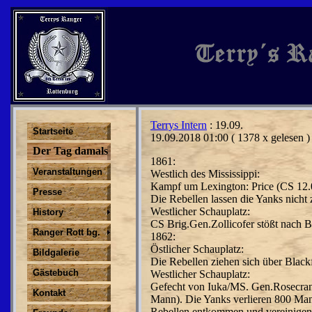
Terrys Intern
: 19.09.
Startseite
19.09.2018 01:00
( 1378 x gelesen )
Der Tag damals
1861:
Veranstaltungen
Westlich des Mississippi:
Kampf um Lexington: Price (CS 12.
Presse
Die Rebellen lassen die Yanks nich
Westlicher Schauplatz:
History
CS Brig.Gen.Zollicofer stößt nach B
Ranger Rott bg.
1862:
Östlicher Schauplatz:
Bildgalerie
Die Rebellen ziehen sich über Black
Gästebuch
Westlicher Schauplatz:
Gefecht von Iuka/MS. Gen.Rosecran
Kontakt
Mann). Die Yanks verlieren 800 Man
Rebellen entkommen und vereinigen