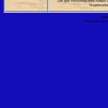
Die hier veröffentlichten Artike
Verantwortun
Imp
Design by AsWebserv