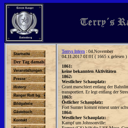
Terrys Intern
: 04.November
Startseite
04.11.2017 01:01
( 1665 x gelesen )
Der Tag damals
1861:
Veranstaltungen
keine bekannten Aktivitäten
1862:
Presse
Westlicher Schauplatz:
Grant marschiert entlang der Bahnlin
History
transportiert. Er legt entlang der S
Ranger Rott bg.
1863:
Östlicher Schauplatz:
Bildgalerie
Fort Sumter kommt erneut unter sch
Gästebuch
1864:
Westlicher Schauplatz:
Kontakt
Kampf um Johnsonville:
Forrest (CS) hält die USS Mose, Curl