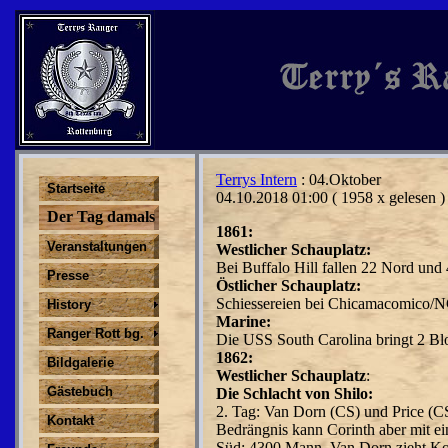
Terrys Intern
: 04.Oktober
Startseite
04.10.2018 01:00
( 1958 x gelesen )
Der Tag damals
1861:
Veranstaltungen
Westlicher Schauplatz:
Bei Buffalo Hill fallen 22 Nord und 
Presse
Östlicher Schauplatz:
Schiessereien bei Chicamacomico/N
History
Marine:
Ranger Rott bg.
Die USS South Carolina bringt 2 Bl
1862:
Bildgalerie
Westlicher Schauplatz
:
Gästebuch
Die Schlacht von Shilo:
2. Tag: Van Dorn (CS) und Price (C
Kontakt
Bedrängnis kann Corinth aber mit e
Süd: 4300 Mann. Van Dorn zieht Kon