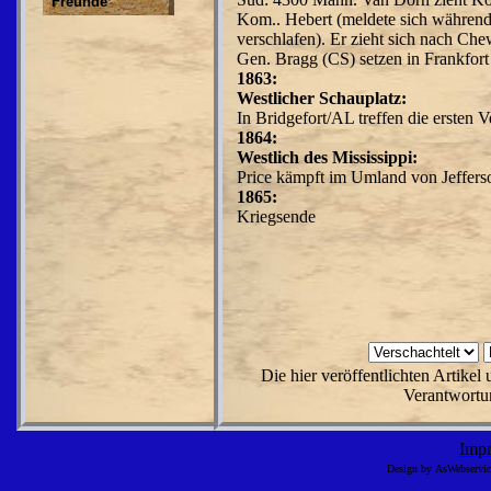
Freunde
Kom.. Hebert (meldete sich während 
verschlafen). Er zieht sich nach Che
Gen. Bragg (CS) setzen in Frankfor
1863:
Westlicher Schauplatz:
In Bridgefort/AL treffen die ersten
1864:
Westlich des Mississippi:
Price kämpft im Umland von Jeffers
1865:
Kriegsende
Die hier veröffentlichten Artike
Verantwortun
Imp
Design by AsWebserv