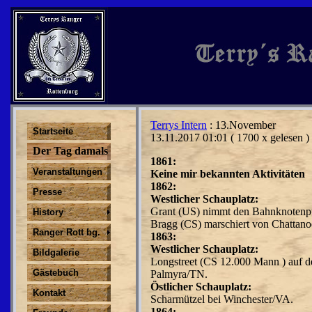
Terrys Intern
: 13.November
Startseite
13.11.2017 01:01
( 1700 x gelesen )
Der Tag damals
1861:
Veranstaltungen
Keine mir bekannten Aktivitäten
1862:
Presse
Westlicher Schauplatz:
Grant (US) nimmt den Bahnknotenp
History
Bragg (CS) marschiert von Chattanoo
Ranger Rott bg.
1863:
Westlicher Schauplatz:
Bildgalerie
Longstreet (CS 12.000 Mann ) auf d
Gästebuch
Palmyra/TN.
Östlicher Schauplatz:
Kontakt
Scharmützel bei Winchester/VA.
1864: