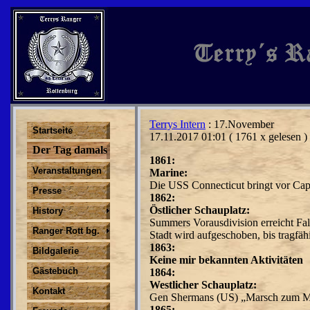
Terrys Intern
: 17.November
Startseite
17.11.2017 01:01
( 1761 x gelesen )
Der Tag damals
1861:
Veranstaltungen
Marine:
Die USS Connecticut bringt vor Cap
Presse
1862:
Östlicher Schauplatz:
History
Summers Vorausdivision erreicht Fal
Ranger Rott bg.
Stadt wird aufgeschoben, bis tragfäh
1863:
Bildgalerie
Keine mir bekannten Aktivitäten
Gästebuch
1864:
Westlicher Schauplatz:
Kontakt
Gen Shermans (US) „Marsch zum Me
1865: