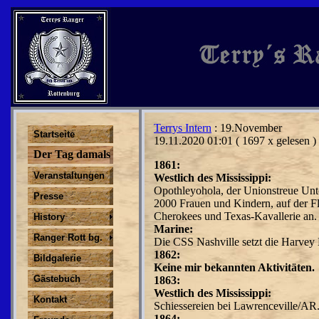
Terrys Intern
: 19.November
Startseite
19.11.2020 01:01
( 1697 x gelesen )
Der Tag damals
1861:
Veranstaltungen
Westlich des Mississippi:
Opothleyohola, der Unionstreue Unte
Presse
2000 Frauen und Kindern, auf der F
Cherokees und Texas-Kavallerie an.
History
Marine:
Ranger Rott bg.
Die CSS Nashville setzt die Harvey 
1862:
Bildgalerie
Keine mir bekannten Aktivitäten.
Gästebuch
1863:
Westlich des Mississippi:
Kontakt
Schiessereien bei Lawrenceville/AR
1864: