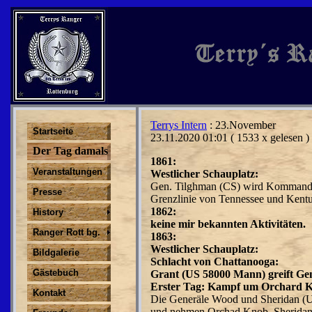
Terrys Intern
: 23.November
Startseite
23.11.2020 01:01
( 1533 x gelesen )
Der Tag damals
1861:
Veranstaltungen
Westlicher Schauplatz:
Gen. Tilghman (CS) wird Kommanda
Presse
Grenzlinie von Tennessee und Kent
1862:
History
keine mir bekannten Aktivitäten.
Ranger Rott bg.
1863:
Westlicher Schauplatz:
Bildgalerie
Schlacht von Chattanooga:
Gästebuch
Grant (US 58000 Mann) greift Ge
Erster Tag: Kampf um Orchard 
Kontakt
Die Generäle Wood und Sheridan (U
und nehmen Orchad Knob. Sheridan 