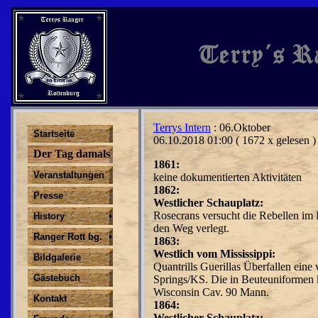
Terrys Intern
: 06.Oktober
Startseite
06.10.2018 01:00
( 1672 x gelesen )
Der Tag damals
1861:
Veranstaltungen
keine dokumentierten Aktivitäten
1862:
Presse
Westlicher Schauplatz:
Rosecrans versucht die Rebellen im
History
den Weg verlegt.
Ranger Rott bg.
1863:
Westlich vom Mississippi:
Bildgalerie
Quantrills Guerillas Überfallen ein
Gästebuch
Springs/KS. Die in Beuteuniformen k
Wisconsin Cav. 90 Mann.
Kontakt
1864:
Westlicher Schauplatz: