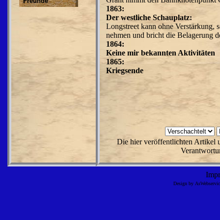
Freunde
1863:
Der westliche Schauplatz:
Longstreet kann ohne Ver­stärkung, s
neh­men und bricht die Belagerung 
1864:
Keine mir bekannten Aktivitäten
1865:
Kriegsende
Die hier veröffentlichten Artike
Verantwortun
Imp
Design by AsWebserv