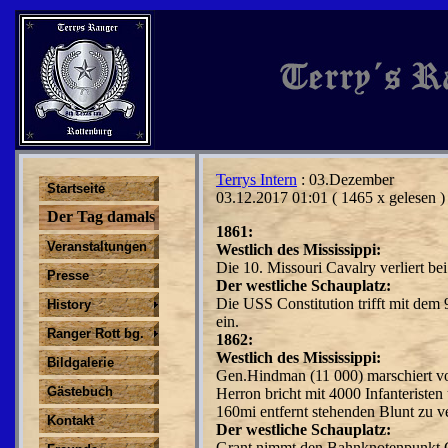
Terrys Intern
: 03.Dezember
Startseite
03.12.2017 01:01
( 1465 x gelesen )
Der Tag damals
1861:
Veranstaltungen
Westlich des Mississippi:
Die 10. Missouri Cavalry ver­liert 
Presse
Der westliche Schauplatz:
Die USS Constitution trifft mit dem 
History
ein.
Ranger Rott bg.
1862:
Westlich des Mississippi:
Bildgalerie
Gen.Hindman (11 000) marschiert von
Gästebuch
Herron bricht mit 4000 Infanteriste
160mi entfernt stehenden Blunt zu v
Kontakt
Der westliche Schauplatz:
Grant nimmt den Bahn­knotenpunkt 