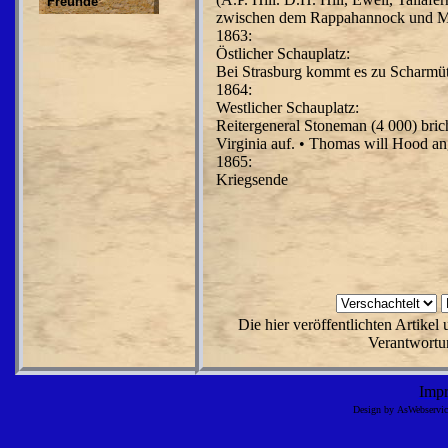
Freunde
zwischen dem Rappahannock und M
1863:
Östlicher Schauplatz:
Bei Strasburg kommt es zu Scharmütze
1864:
Westlicher Schauplatz:
Reitergeneral Stoneman (4 000) bri
Virginia auf. • Thomas will Hood ang
1865:
Kriegsende
Die hier veröffentlichten Artike
Verantwortun
Imp
Design by AsWebserv