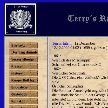
Terrys Intern
: 12.Dezember
Startseite
12.12.2020 01:02
( 1659 x gelesen )
Der Tag damals
1861:
Veranstaltungen
Westlich des Mississippi:
Scharmützel vor Charleston/MO.
Presse
1862:
Westlicher Schauplatz:
History
Die USS Cairo, eine vonPook's „Schi
Ranger Rott bg.
sinkt.
Östlicher Schauplatz:
Bildgalerie
Die Potomac-Armee geht ungestört ü
Gästebuch
die historische Stadt (in der Georg
arbeitete) zu plün­dern. Lee steht m
Kontakt
(die Div. McLaws, Woods, R.H. Ande
(A.P. Hill. D.H. Hill, Ewell, Taliafe