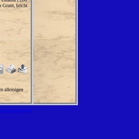
 Grant, bricht
m alleinigen
schutzerklärung