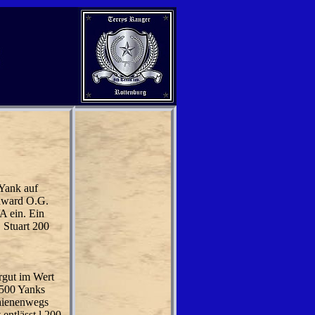
 Yank auf
Edward O.G.
A ein. Ein
, Stuart 200
ärgut im Wert
 500 Yanks
chienenwegs
entlässt l 200