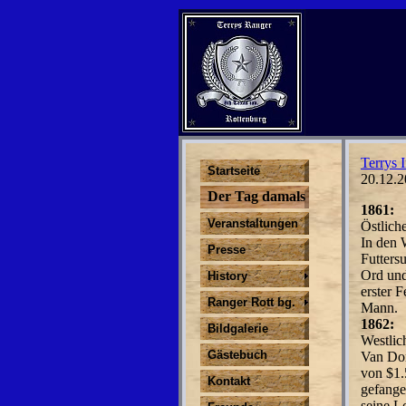
Terrys I
Startseite
20.12.2
Der Tag damals
1861:
Veranstaltungen
Östlich
In den 
Presse
Futters
Ord un
History
erster F
Ranger Rott bg.
Mann.
1862:
Bildgalerie
Westlic
Gästebuch
Van Dom
von $1.
Kontakt
gefange
seine L