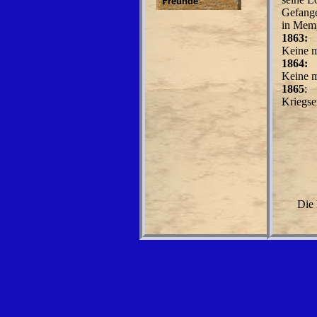
Freunde
Gefange
in Memp
1863:
Keine m
1864:
Keine m
1865
:
Kriegs
Die 