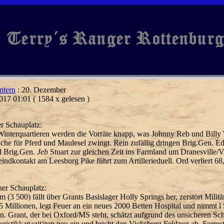
ntern
: 20. Dezember
017 01:01
( 1584 x gelesen )
er Schauplatz:
Winterquartieren werden die Vorräte knapp, was Johnny Reb und Billy
uche für Pferd und Maulesel
zwingt. Rein zufällig dringen Brig.Gen. 
d Brig.Gen.
Jeb
Stuart zur gleichen Zeit ins Farmland um Dranesville/V
eindkontakt am Leesburg Pike führt zum Artillerieduell. Ord verliert 68
her Schauplatz:
 (3 500) fällt über Grants Basislager Holly Springs her, zerstört Milit
5 Millionen, legt Feuer an ein neues 2000 Betten Hospital und nimmt l
n. Grant, der bei
Oxford/MS steht, schätzt aufgrund des unsicheren S
ogistik
kapazitäten neu ein und bricht den Vicksburg Feldzug ab. Forrest 